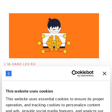
L'IA DANS LES RH
Utilisation de l'IA dans les RH : Usages et Avantages
Découvrez comment l'IA transforme les RH et améliore
l'efficacité au travail. Explorez les usages, avantages et
opportunités de l'IA générative pour les responsables et
This website uses cookies
professionnels RH.
This website uses essential cookies to ensure its proper
operation, and tracking cookies to personalize content
and ads, provide social media features, and analyze our