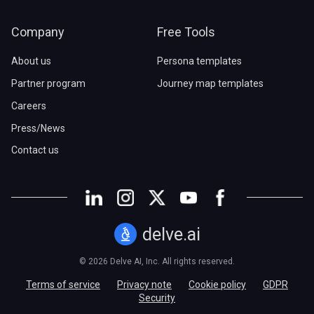
Company
Free Tools
About us
Persona templates
Partner program
Journey map templates
Careers
Press/News
Contact us
delve.ai
© 2026 Delve AI, Inc. All rights reserved.
Terms of service
Privacy note
Cookie policy
GDPR
Security