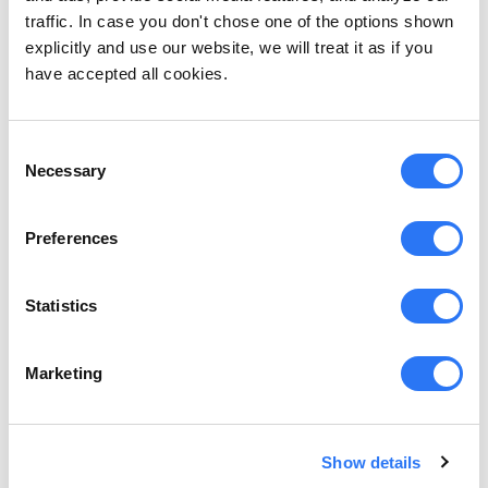
traffic. In case you don't chose one of the options shown
explicitly and use our website, we will treat it as if you
have accepted all cookies.
Consent
Necessary
Selection
PERSONAS RH
Preferences
Comment Utiliser l'IA pour Améliorer l'Expérience
Employé
Statistics
Apprenez comment améliorer l'engagement des employés et
augmenter la productivité en utilisant l'IA. Tirez parti des outils
d'IA pour améliorer les expériences des employés et les aider à
réussir sur le lieu de travail.
Marketing
Show details