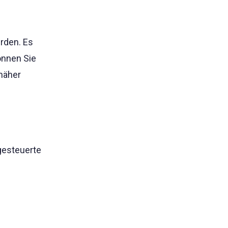
erden. Es
önnen Sie
näher
ngesteuerte