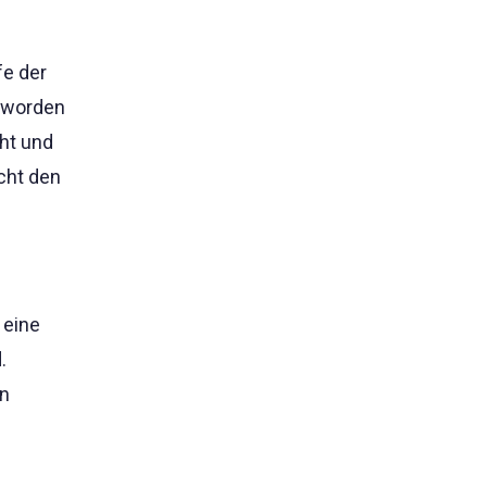
fe der
geworden
cht und
cht den
 eine
.
en