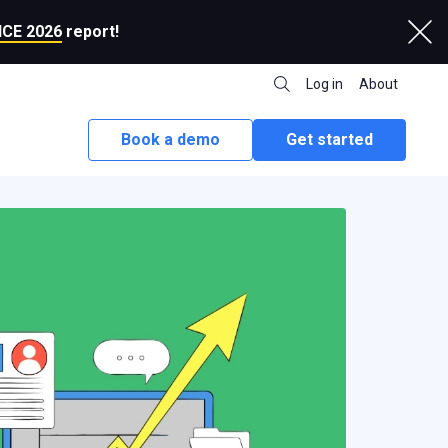
CE 2026
report!
Log in
About
Book a demo
Get started