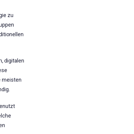
gie zu
ruppen
itionellen
 digitalen
ese
e meisten
dig.
genutzt
elche
ten