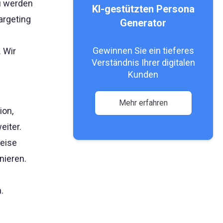
u werden
KI-gestützten Persona
argeting
Generator
Gewinnen Sie ein tieferes
 Wir
Verständnis Ihrer digitalen
Kunden
Mehr erfahren
ion,
eiter.
Weise
nieren.
.