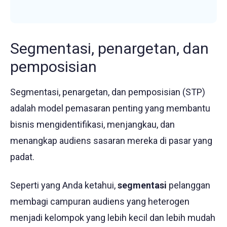
Segmentasi, penargetan, dan
pemposisian
Segmentasi, penargetan, dan pemposisian (STP)
adalah model pemasaran penting yang membantu
bisnis mengidentifikasi, menjangkau, dan
menangkap audiens sasaran mereka di pasar yang
padat.
Seperti yang Anda ketahui,
segmentasi
pelanggan
membagi campuran audiens yang heterogen
menjadi kelompok yang lebih kecil dan lebih mudah