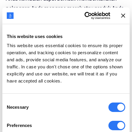
pelanggan Anda mengapa merek atau produk Anda
unik dan bagaimana produk Anda melakukannya
lebih baik daripada yang lain di industri.
This website uses cookies
Ini, pada gilirannya, memberdayakan Anda untuk
This website uses essential cookies to ensure its proper
membangun:
operation, and tracking cookies to personalize content
and ads, provide social media features, and analyze our
traffic. In case you don't chose one of the options shown
Proposisi nilai:
Manfaat, nilai, dan fitur
explicitly and use our website, we will treat it as if you
Kepribadian merek:
Citra dan suara merek
have accepted all cookies.
Strategi komunikasi dan PR:
Materi
pemasaran yang menyampaikan proposisi
Consent
Necessary
Selection
nilai dan kepribadian merek Anda
Dengan memilih dan menargetkan segmen terbaik
Preferences