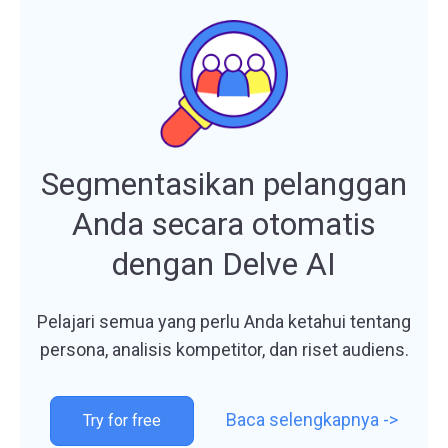
Segmentasikan pelanggan
Anda secara otomatis
dengan Delve AI
Pelajari semua yang perlu Anda ketahui tentang
persona, analisis kompetitor, dan riset audiens.
Baca selengkapnya ->
Try for free