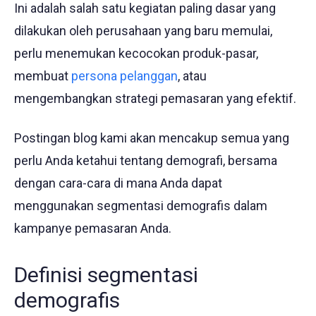
Ini adalah salah satu kegiatan paling dasar yang
dilakukan oleh perusahaan yang baru memulai,
perlu menemukan kecocokan produk-pasar,
membuat
persona pelanggan
, atau
mengembangkan strategi pemasaran yang efektif.
Postingan blog kami akan mencakup semua yang
perlu Anda ketahui tentang demografi, bersama
dengan cara-cara di mana Anda dapat
menggunakan segmentasi demografis dalam
kampanye pemasaran Anda.
Definisi segmentasi
demografis