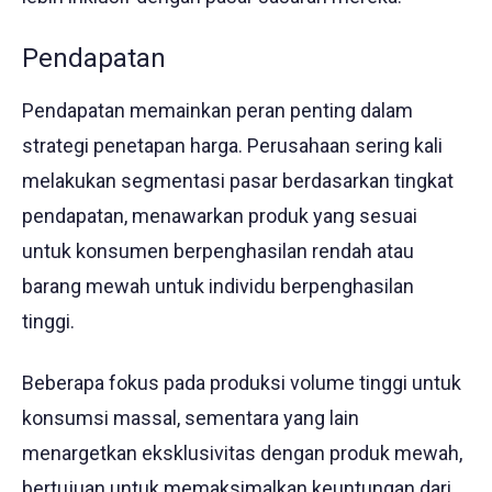
Pendapatan
Pendapatan memainkan peran penting dalam
strategi penetapan harga. Perusahaan sering kali
melakukan segmentasi pasar berdasarkan tingkat
pendapatan, menawarkan produk yang sesuai
untuk konsumen berpenghasilan rendah atau
barang mewah untuk individu berpenghasilan
tinggi.
Beberapa fokus pada produksi volume tinggi untuk
konsumsi massal, sementara yang lain
menargetkan eksklusivitas dengan produk mewah,
bertujuan untuk memaksimalkan keuntungan dari