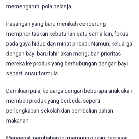
memengaruhi pola belanja.
Pasangan yang baru menikah cenderung
memprioritaskan kebutuhan satu sama lain, fokus
pada gaya hidup dan minat pribadi. Namun, keluarga
dengan bayi baru lahir akan mengubah prioritas
mereka ke produk yang berhubungan dengan bayi
seperti susu formula.
Demikian pula, keluarga dengan beberapa anak akan
membeli produk yang berbeda, seperti
perlengkapan sekolah dan pembelian bahan
makanan.
Mengenali perubahan ini memungkinkan pemasar