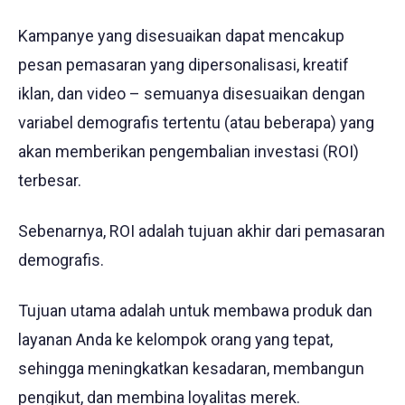
Kampanye yang disesuaikan dapat mencakup
pesan pemasaran yang dipersonalisasi, kreatif
iklan, dan video – semuanya disesuaikan dengan
variabel demografis tertentu (atau beberapa) yang
akan memberikan pengembalian investasi (ROI)
terbesar.
Sebenarnya, ROI adalah tujuan akhir dari pemasaran
demografis.
Tujuan utama adalah untuk membawa produk dan
layanan Anda ke kelompok orang yang tepat,
sehingga meningkatkan kesadaran, membangun
pengikut, dan membina loyalitas merek.