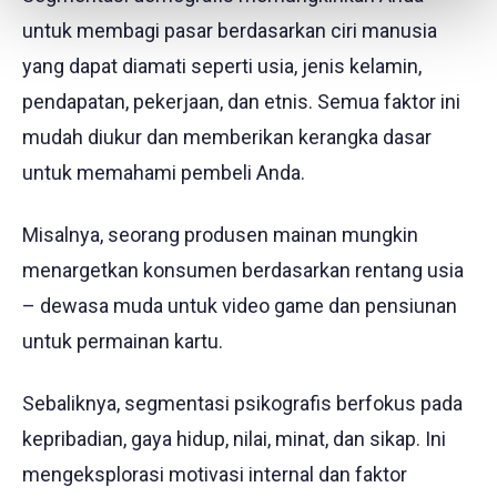
untuk membagi pasar berdasarkan ciri manusia
yang dapat diamati seperti usia, jenis kelamin,
pendapatan, pekerjaan, dan etnis. Semua faktor ini
mudah diukur dan memberikan kerangka dasar
untuk memahami pembeli Anda.
Misalnya, seorang produsen mainan mungkin
menargetkan konsumen berdasarkan rentang usia
– dewasa muda untuk video game dan pensiunan
untuk permainan kartu.
Sebaliknya, segmentasi psikografis berfokus pada
kepribadian, gaya hidup, nilai, minat, dan sikap. Ini
mengeksplorasi motivasi internal dan faktor