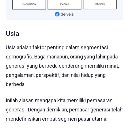
Usia
Usia adalah faktor penting dalam segmentasi
demografis. Bagaimanapun, orang yang lahir pada
generasi yang berbeda cenderung memiliki minat,
pengalaman, perspektif, dan nilai hidup yang
berbeda.
Inilah alasan mengapa kita memiliki pemasaran
generasi. Dengan demikian, pemasar generasi telah
mendefinisikan empat segmen pasar utama: