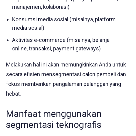
manajemen, kolaborasi)
Konsumsi media sosial (misalnya, platform
media sosial)
Aktivitas e-commerce (misalnya, belanja
online, transaksi, payment gateways)
Melakukan hal ini akan memungkinkan Anda untuk
secara efisien mensegmentasi calon pembeli dan
fokus memberikan pengalaman pelanggan yang
hebat.
Manfaat menggunakan
segmentasi teknografis