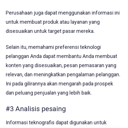
Perusahaan juga dapat menggunakan informasi ini
untuk membuat produk atau layanan yang
disesuaikan untuk target pasar mereka.
Selain itu, memahami preferensi teknologi
pelanggan Anda dapat membantu Anda membuat
konten yang disesuaikan, pesan pemasaran yang
relevan, dan meningkatkan pengalaman pelanggan.
Ini pada gilirannya akan mengarah pada prospek
dan peluang penjualan yang lebih baik.
#3 Analisis pesaing
Informasi teknografis dapat digunakan untuk