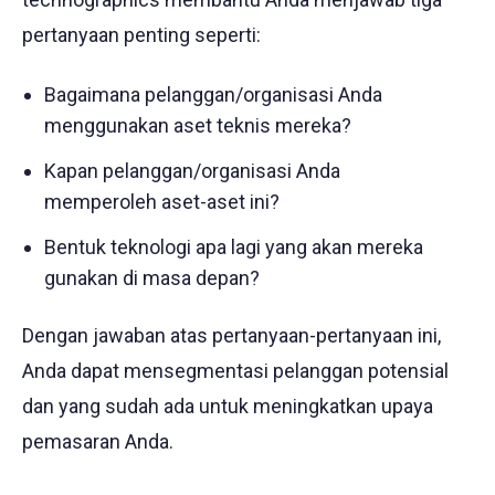
pertanyaan penting seperti:
Bagaimana pelanggan/organisasi Anda
menggunakan aset teknis mereka?
Kapan pelanggan/organisasi Anda
memperoleh aset-aset ini?
Bentuk teknologi apa lagi yang akan mereka
gunakan di masa depan?
Dengan jawaban atas pertanyaan-pertanyaan ini,
Anda dapat mensegmentasi pelanggan potensial
dan yang sudah ada untuk meningkatkan upaya
pemasaran Anda.