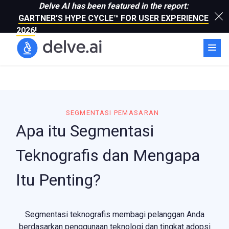
Delve AI has been featured in the report:
GARTNER'S HYPE CYCLE™ FOR USER EXPERIENCE
2026
!
SEGMENTASI PEMASARAN
Apa itu Segmentasi
Teknografis dan Mengapa
Itu Penting?
Segmentasi teknografis membagi pelanggan Anda
berdasarkan penggunaan teknologi dan tingkat adopsi