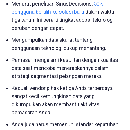
Menurut penelitian SiriusDecisions,
50%
pengguna beralih ke solusi baru
dalam waktu
tiga tahun. Ini berarti tingkat adopsi teknologi
berubah dengan cepat.
Mengumpulkan data akurat tentang
penggunaan teknologi cukup menantang.
Pemasar mengalami kesulitan dengan kualitas
data saat mencoba menerapkannya dalam
strategi segmentasi pelanggan mereka.
Kecuali vendor pihak ketiga Anda terpercaya,
sangat kecil kemungkinan data yang
dikumpulkan akan membantu aktivitas
pemasaran Anda.
Anda juga harus memenuhi standar kepatuhan