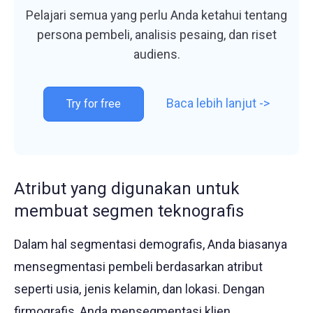
Pelajari semua yang perlu Anda ketahui tentang
persona pembeli, analisis pesaing, dan riset
audiens.
Baca lebih lanjut ->
Try for free
Atribut yang digunakan untuk
membuat segmen teknografis
Dalam hal segmentasi demografis, Anda biasanya
mensegmentasi pembeli berdasarkan atribut
seperti usia, jenis kelamin, dan lokasi. Dengan
firmografis, Anda mensegmentasi klien