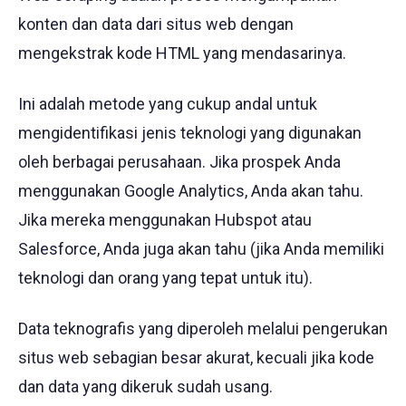
konten dan data dari situs web dengan
mengekstrak kode HTML yang mendasarinya.
Ini adalah metode yang cukup andal untuk
mengidentifikasi jenis teknologi yang digunakan
oleh berbagai perusahaan. Jika prospek Anda
menggunakan Google Analytics, Anda akan tahu.
Jika mereka menggunakan Hubspot atau
Salesforce, Anda juga akan tahu (jika Anda memiliki
teknologi dan orang yang tepat untuk itu).
Data teknografis yang diperoleh melalui pengerukan
situs web sebagian besar akurat, kecuali jika kode
dan data yang dikeruk sudah usang.