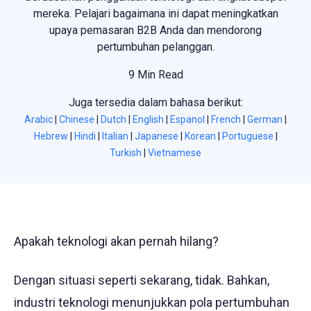
mereka. Pelajari bagaimana ini dapat meningkatkan
upaya pemasaran B2B Anda dan mendorong
pertumbuhan pelanggan.
9 Min Read
Juga tersedia dalam bahasa berikut:
Arabic
|
Chinese
|
Dutch
|
English
|
Espanol
|
French
|
German
|
Hebrew
|
Hindi
|
Italian
|
Japanese
|
Korean
|
Portuguese
|
Turkish
|
Vietnamese
Apakah teknologi akan pernah hilang?
Dengan situasi seperti sekarang, tidak. Bahkan,
industri teknologi menunjukkan pola pertumbuhan