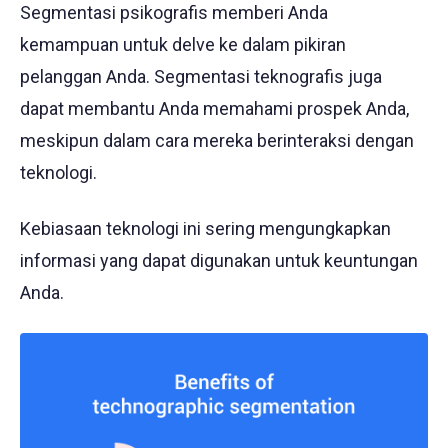
Segmentasi psikografis memberi Anda
kemampuan untuk delve ke dalam pikiran
pelanggan Anda. Segmentasi teknografis juga
dapat membantu Anda memahami prospek Anda,
meskipun dalam cara mereka berinteraksi dengan
teknologi.
Kebiasaan teknologi ini sering mengungkapkan
informasi yang dapat digunakan untuk keuntungan
Anda.