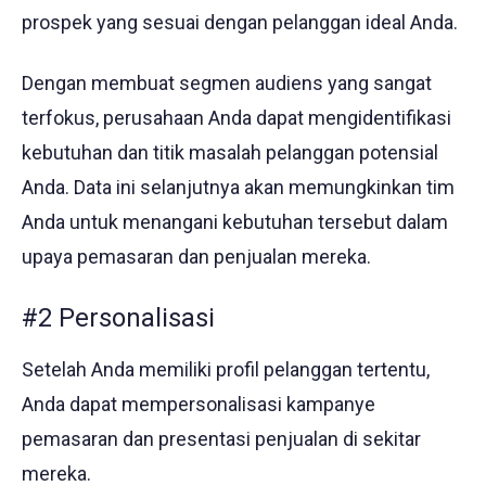
prospek yang sesuai dengan pelanggan ideal Anda.
Dengan membuat segmen audiens yang sangat
terfokus, perusahaan Anda dapat mengidentifikasi
kebutuhan dan titik masalah pelanggan potensial
Anda. Data ini selanjutnya akan memungkinkan tim
Anda untuk menangani kebutuhan tersebut dalam
upaya pemasaran dan penjualan mereka.
#2 Personalisasi
Setelah Anda memiliki profil pelanggan tertentu,
Anda dapat mempersonalisasi kampanye
pemasaran dan presentasi penjualan di sekitar
mereka.