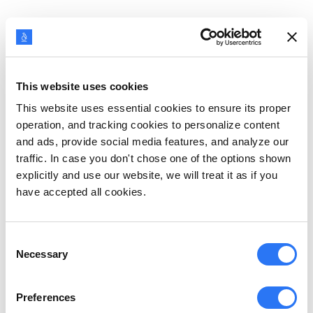
Compradores recorrentes
Nem todo setor terá compras repetidas
regularmente, mas se você é um varejista online
This website uses cookies
vendendo produtos como cosméticos ou roupas,
This website uses essential cookies to ensure its proper
operation, and tracking cookies to personalize content
você pode fazer com que eles peçam
and ads, provide social media features, and analyze our
regularmente. A persona do comprador recorrente
traffic. In case you don't chose one of the options shown
é alguém que você precisa considerar porque eles
explicitly and use our website, we will treat it as if you
have accepted all cookies.
têm alta probabilidade de ser uma fonte constante
de receita. Para compradores recorrentes, envie
Consent
um e-mail sempre que houver uma promoção em
Necessary
Selection
andamento. Facilite a compra para eles mantendo o
mínimo possível de atritos. Garanta que você
Preferences
esteja sempre em primeiro lugar na mente deles