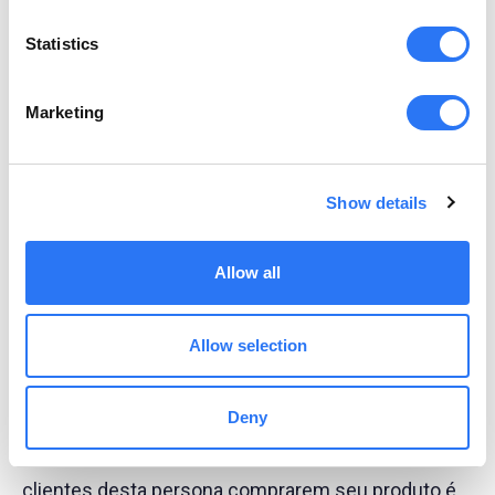
para que nenhum concorrente capture o interesse
Statistics
do seu cliente.
Marketing
Além dos segmentos não transacionais e
transacionais mencionados acima, você também
pode considerar personas em termos do que
Show details
impulsiona as compras dos clientes.
Allow all
Caçadores de descontos
Allow selection
Neste tipo de persona, o prospecto está
procurando uma boa barganha. Na verdade, eles
Deny
podem comprar um produto apenas porque está
em promoção. A maneira mais direta de fazer os
clientes desta persona comprarem seu produto é