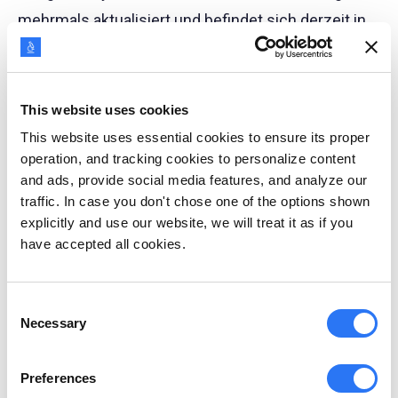
mehrmals aktualisiert und befindet sich derzeit in
seiner vierten Version - GA4.
Es hat vor kurzem Universal Analytics (UA) ersetzt
This website uses cookies
und bringt eine Reihe neuer Funktionen und
This website uses essential cookies to ensure its proper
Aktualisierungen mit, die Marketingexperten die
operation, and tracking cookies to personalize content
and ads, provide social media features, and analyze our
Möglichkeit geben, die Arten von Aktivitäten zu
traffic. In case you don't chose one of the options shown
verstehen, die Menschen auf einer bestimmten
explicitly and use our website, we will treat it as if you
Website oder in einer bestimmten App ausführen.
have accepted all cookies.
Abgesehen von den Aktualisierungen decken die
Consent
Google Analytics-Berichte eine große Bandbreite an
Necessary
Selection
Aspekten ab, wie Demographie, Akquisition,
Engagement, Datenquellen, Kundenreisen,
Preferences