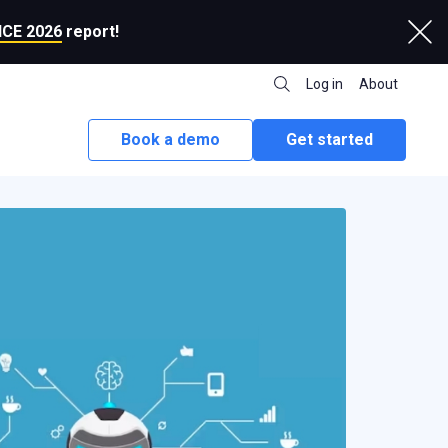
CE 2026
report!
Log in
About
Book a demo
Get started