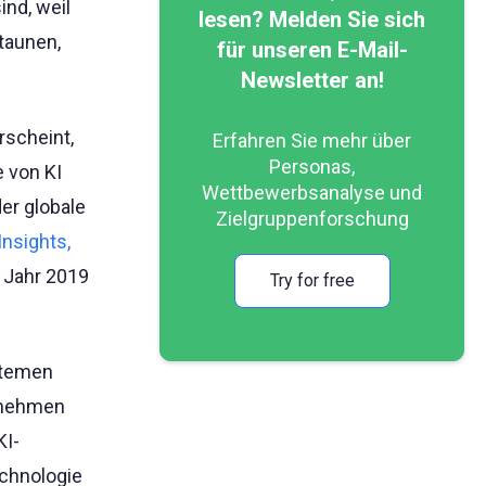
nd, weil
lesen? Melden Sie sich
taunen,
für unseren E-Mail-
Newsletter an!
rscheint,
Erfahren Sie mehr über
Personas,
e von KI
Wettbewerbsanalyse und
der globale
Zielgruppenforschung
nsights,
m Jahr 2019
Try for free
stemen
rnehmen
KI-
echnologie