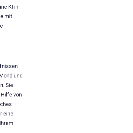
ne KI in
e mit
ie
rfnissen
 Mond und
n. Sie
 Hilfe von
iches
r eine
 Ihrem