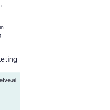
m
en
g
keting