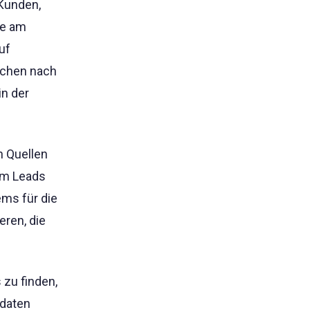
 Kunden,
ie am
uf
uchen nach
in der
n Quellen
um Leads
ems für die
eren, die
 zu finden,
adaten