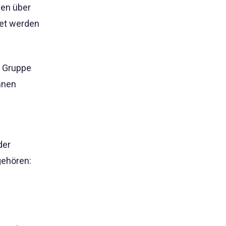
gen über
det werden
e Gruppe
hnen
der
gehören: