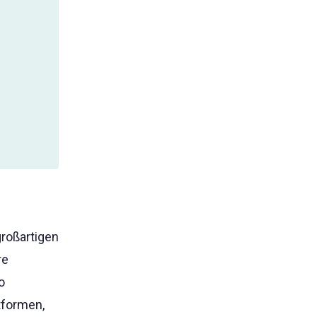
großartigen
re
o
ttformen,