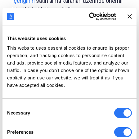
içeriğinin
satın alma kararları üzerinde önemli
bir etkisi olduğunu söylüyor.
Olumlu müşteri deneyimleri,
%20 daha yüksek
müşteri memnuniyeti oranları
ve %10-15 satış
This website uses cookies
dönüşüm oranı artışı sağlar.
This website uses essential cookies to ensure its proper
Yüksek performanslı şirketler, müşteri
operation, and tracking cookies to personalize content
personalarının satın alma tercihlerini dahil
and ads, provide social media features, and analyze our
etme, motivasyonlarını araştırma ve korkularını
traffic. In case you don't chose one of the options shown
ve zorluklarını anlama konusunda
yaklaşık 2
explicitly and use our website, we will treat it as if you
have accepted all cookies.
kat daha fazla
olasılığa sahiptir.
Alıcıların %48'i
belirli ihtiyaçlarına yönelik
Consent
pazarlama yapan
çözüm sağlayıcılarını seçme
Necessary
Selection
eğilimindedir.
Personalar tabanlı içerik, soğuk potansiyel
Preferences
müşterileri hedeflerken müşteri etkileşimini 6