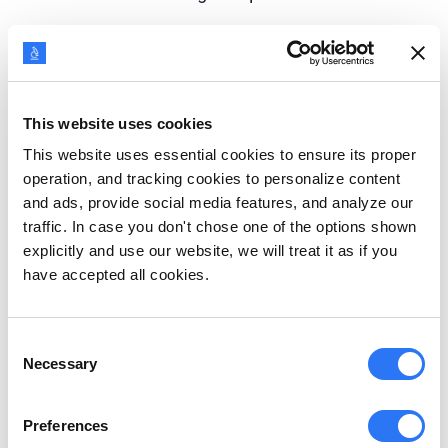
5. Sử dụng
Một khi đã onboard, khách hàng bắt đầu sử dụng
sản phẩm của bạn và khám phá các tính năng,
This website uses cookies
chức năng và lợi ích của nó. Để giảm tỷ lệ rời bỏ
This website uses essential cookies to ensure its proper
khách hàng và xây dựng lòng trung thành, thương
operation, and tracking cookies to personalize content
and ads, provide social media features, and analyze our
hiệu phải giải quyết các câu hỏi và khiếu nại bằng
traffic. In case you don't chose one of the options shown
cách sử dụng đường dây hỗ trợ khách hàng và
explicitly and use our website, we will treat it as if you
chatbot.
have accepted all cookies.
6. Giữ chân khách hàng
Consent
Khách hàng tiếp tục sử dụng giải pháp của bạn và
Necessary
Selection
nhận được giá trị thực sự từ nó. Họ đánh giá cao
Preferences
dịch vụ chăm sóc khách hàng nhanh chóng giải