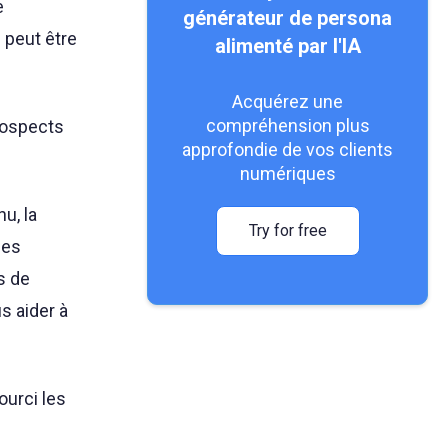
e
générateur de persona
 peut être
alimenté par l'IA
Acquérez une
compréhension plus
rospects
approfondie de vos clients
numériques
u, la
Try for free
les
s de
s aider à
ourci les