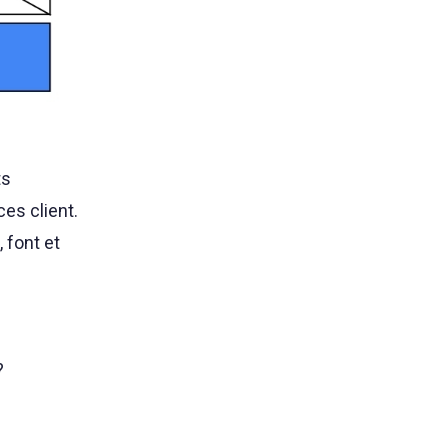
ts
ces client.
 font et
?