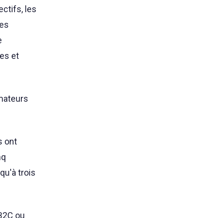
ctifs, les
les
e
ves et
mateurs
s ont
nq
u'à trois
 B2C ou