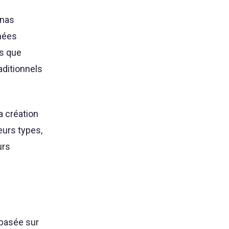
onas
nnées
rs que
aditionnels
a création
eurs types,
urs
 basée sur