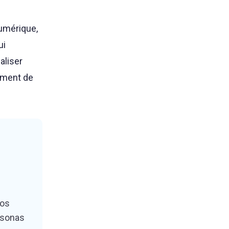
numérique,
ui
aliser
pement de
vos
rsonas