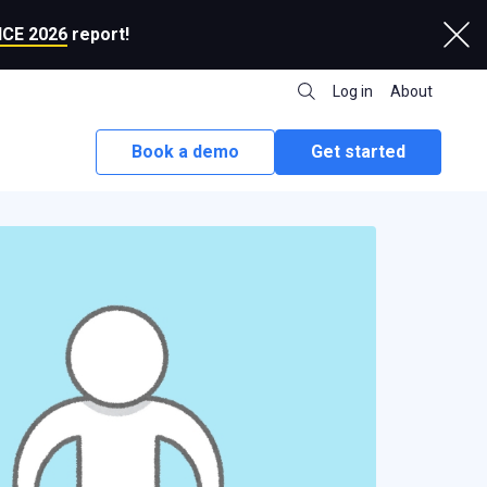
CE 2026
report!
Log in
About
Book a demo
Get started