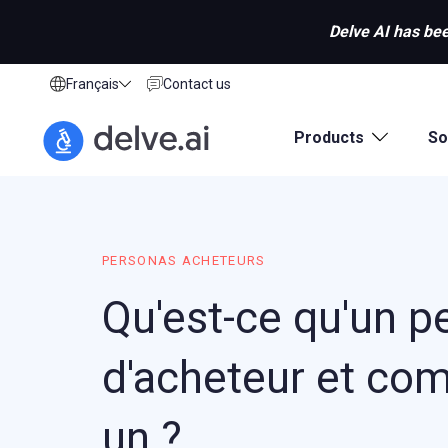
Delve AI has bee
Français
Contact us
Products
So
PERSONAS ACHETEURS
Qu'est-ce qu'un p
d'acheteur et co
un ?