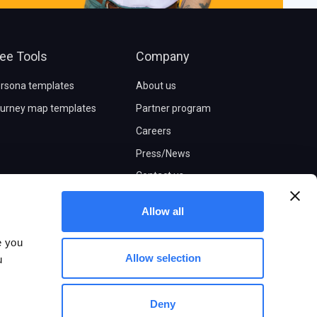
ree Tools
Company
rsona templates
About us
urney map templates
Partner program
Careers
Press/News
Contact us
Allow all
e you
Allow selection
u
Deny