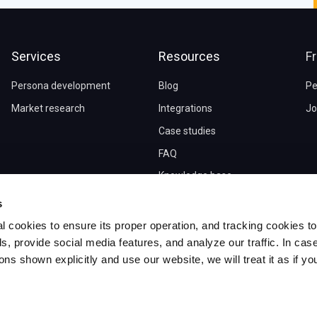
Services
Resources
F
Persona development
Blog
Pe
Market research
Integrations
Jo
Case studies
FAQ
Knowledge base
s
l cookies to ensure its proper operation, and tracking cookies to
s, provide social media features, and analyze our traffic. In cas
ons shown explicitly and use our website, we will treat it as if yo
.
delve.ai