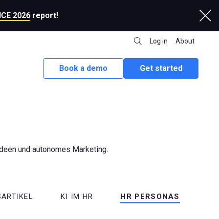
CE 2026
report!
Log in
About
Book a demo
Get started
-Ideen und autonomes Marketing.
SARTIKEL
KI IM HR
HR PERSONAS