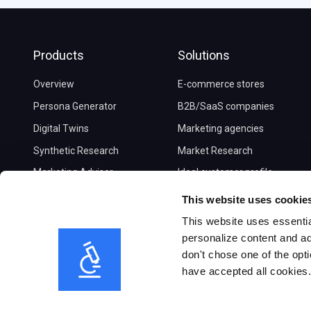
Products
Solutions
Overview
E-commerce stores
Persona Generator
B2B/SaaS companies
Digital Twins
Marketing agencies
Synthetic Research
Market Research
Marketing Advisor
Ideal customer profile
Pricing
Journey maps
This website uses cookie
Social audience insights
This website uses essentia
personalize content and ad
don't chose one of the opti
have accepted all cookies