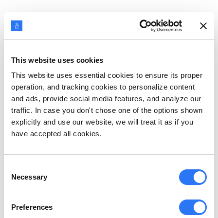
Das physische Arbeitsumfeld trägt zur
Unternehmenskultur und Mitarbeitererfahrung bei.
Dies wird auch von Arbeitssuchenden bei der
This website uses cookies
Bewerbung bei einer Organisation berücksichtigt.
This website uses essential cookies to ensure its proper
operation, and tracking cookies to personalize content
Die Organisationskultur ist auch ein bestimmender
and ads, provide social media features, and analyze our
Faktor, wenn es darum geht, die richtigen
traffic. In case you don't chose one of the options shown
Kundengruppen eines Unternehmens anzuziehen.
explicitly and use our website, we will treat it as if you
have accepted all cookies.
Kunden tendieren dazu, sich mehr mit
Organisationen zu identifizieren, die ein gesundes
Arbeitsumfeld fördern und sicherstellen, dass die
Consent
Necessary
Selection
Mitarbeiter positive Arbeitserfahrungen machen.
Preferences
Die Unternehmenskultur spiegelt auch die