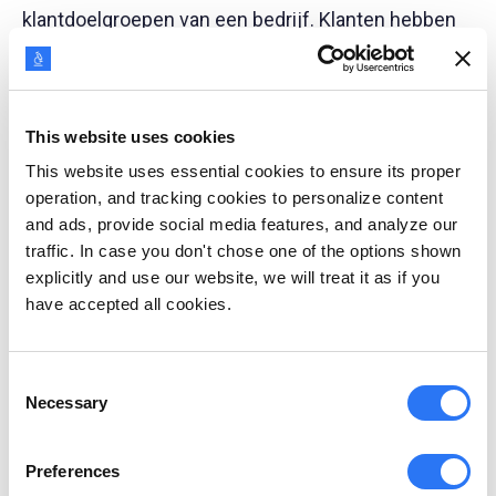
klantdoelgroepen van een bedrijf. Klanten hebben
de neiging zich meer te associëren met
organisaties die een gezonde werkomgeving
bevorderen en ervoor zorgen dat de werknemers
This website uses cookies
positieve werkervaringen hebben.
This website uses essential cookies to ensure its proper
operation, and tracking cookies to personalize content
Bedrijfscultuur weerspiegelt ook de gedeelde
and ads, provide social media features, and analyze our
traffic. In case you don't chose one of the options shown
waarden en overtuigingen van een organisatie die
explicitly and use our website, we will treat it as if you
op hun beurt de werknemerservaring beïnvloeden.
have accepted all cookies.
Bedrijfscultuur beïnvloedt dagelijkse interacties,
relaties tussen werknemers en managers, en de
Consent
fysieke werkomgeving, die allemaal bijdragen aan
Necessary
Selection
de werknemerservaring in een organisatie.
Preferences
Leren en ontwikkeling