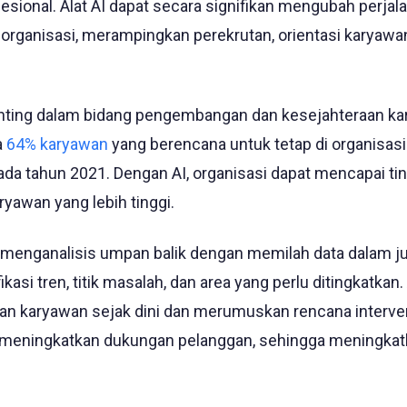
ional. Alat AI dapat secara signifikan mengubah perjal
rganisasi, merampingkan perekrutan, orientasi karyawa
enting dalam bidang pengembangan dan kesejahteraan ka
a
64% karyawan
yang berencana untuk tetap di organisas
 pada tahun 2021. Dengan AI, organisasi dapat mencapai ti
yawan yang lebih tinggi.
menganalisis umpan balik dengan memilah data dalam j
asi tren, titik masalah, dan area yang perlu ditingkatkan.
han karyawan sejak dini dan merumuskan rencana interve
njut meningkatkan dukungan pelanggan, sehingga meningka