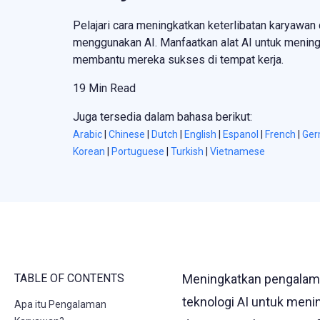
Pelajari cara meningkatkan keterlibatan karyawan
menggunakan AI. Manfaatkan alat AI untuk menin
membantu mereka sukses di tempat kerja.
19 Min Read
Juga tersedia dalam bahasa berikut:
Arabic
|
Chinese
|
Dutch
|
English
|
Espanol
|
French
|
Ge
Korean
|
Portuguese
|
Turkish
|
Vietnamese
TABLE OF CONTENTS
Meningkatkan pengalam
teknologi AI untuk menin
Apa itu Pengalaman