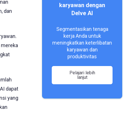
anan
karyawan dengan
n, dan
Delve AI
Segmentasikan tenaga
kerja Anda untuk
ryawan.
meningkatkan keterlibatan
i mereka
karyawan dan
ngkat
produktivitas
Pelajari lebih
lanjut
umlah
 AI dapat
nsi yang
tkan