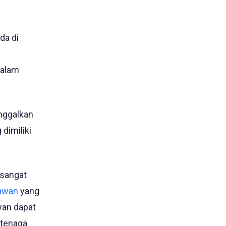
da di
dalam
nggalkan
dimiliki
 sangat
yawan
yang
wan dapat
 tenaga