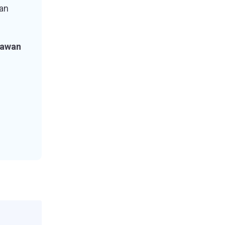
an
yawan