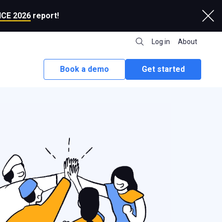
CE 2026
report!
Log in
About
Book a demo
Get started