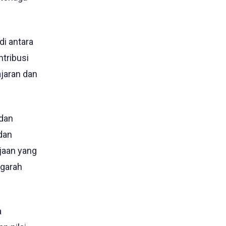
di antara
tribusi
jaran dan
 dan
dan
jaan yang
ngarah
a