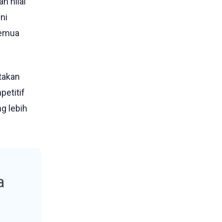
n nilai
ni
semua
takan
etitif
g lebih
a