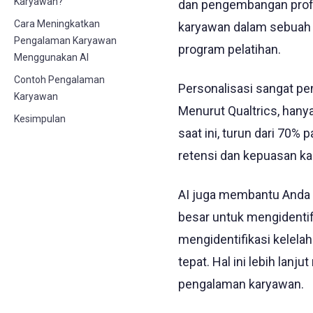
Karyawan?
dan pengembangan profes
Cara Meningkatkan
karyawan dalam sebuah o
Pengalaman Karyawan
program pelatihan.
Menggunakan AI
Contoh Pengalaman
Personalisasi sangat p
Karyawan
Menurut Qualtrics, hany
Kesimpulan
saat ini, turun dari 70%
retensi dan kepuasan kar
AI juga membantu Anda 
besar untuk mengidentifik
mengidentifikasi kelela
tepat. Hal ini lebih la
pengalaman karyawan.