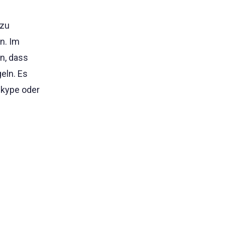
 zu
n. Im
n, dass
eln. Es
Skype oder