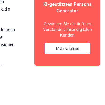
ein
KI-gestützten Persona
k, die
Generator
Gewinnen Sie ein tieferes
Verständnis Ihrer digitalen
erkennen
Kunden
t,
e wissen
Mehr erfahren
or
e