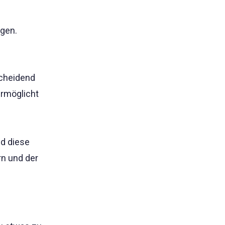
ngen.
scheidend
ermöglicht
d diese
rn und der