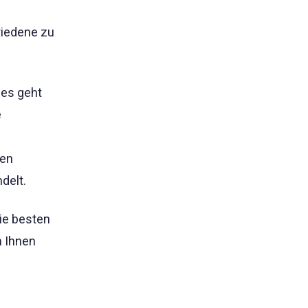
riedene zu
es geht
e
gen
delt.
ie besten
m Ihnen