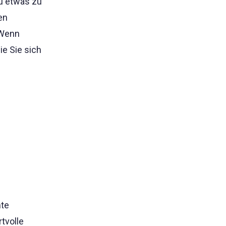
zu etwas zu
en
 Wenn
ie Sie sich
mte
tvolle