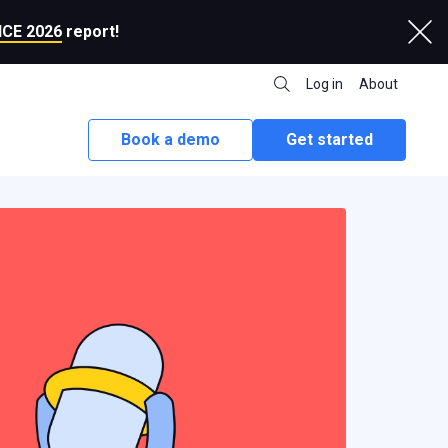
CE 2026
report!
Log in
About
Book a demo
Get started