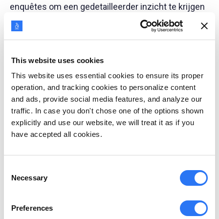
enquêtes om een gedetailleerder inzicht te krijgen
in hun online gedrag.
Opmerking:
Je enquêtes moeten altijd goed
This website uses cookies
getimed zijn en op het juiste platform worden
This website uses essential cookies to ensure its proper
afgeleverd, met het juiste format, zoals
operation, and tracking cookies to personalize content
meerkeuzevragen (MCQ's) of open antwoorden,
and ads, provide social media features, and analyze our
traffic. In case you don't chose one of the options shown
om positieve responspercentages te garanderen.
explicitly and use our website, we will treat it as if you
have accepted all cookies.
2. Interviews en focusgroepen
Als je gedetailleerde kwalitatieve feedback wilt,
Consent
probeer dan één-op-één interviews, focusgroepen
Necessary
Selection
en communitydiscussies. Focusgroepen bestaan
Preferences
uit een kleine groep mensen - meestal bestaande