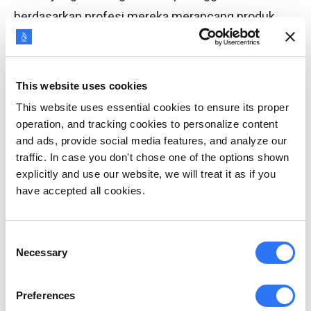
berdasarkan profesi mereka merancang produk
untuk memenuhi kebutuhan setiap profesi. Ini
membantu perusahaan memahami kebutuhan dan
aspirasi unik dari berbagai profesi.
This website uses cookies
This website uses essential cookies to ensure its proper
Misalnya, ketika pengguna mendaftar di LinkedIn,
operation, and tracking cookies to personalize content
and ads, provide social media features, and analyze our
platform tersebut menampilkan produk dan layanan
traffic. In case you don't chose one of the options shown
yang terkait dengan profesi mereka. Koneksi
explicitly and use our website, we will treat it as if you
mereka juga dikurasi sedemikian rupa untuk
have accepted all cookies.
menampilkan profesional yang terlibat dalam
bidang pekerjaan ini.
Consent
Necessary
Selection
Segmentasi ini membantu menawarkan produk
yang lebih relevan dan mengungkap peluang bisnis
Preferences