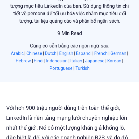
tượng mục tiêu LinkedIn của bạn. Sử dụng thông tin chi
tiết về persona để tối ưu hóa việc nhắm mục tiêu đối
tượng, tài liệu quảng cáo và phân bổ ngân sách.
9 Min Read
Cũng có sẵn bằng các ngôn ngữ sau:
Arabic
|
Chinese
|
Dutch
|
English
|
Espanol
|
French
|
German
|
Hebrew
|
Hindi
|
Indonesian
|
Italian
|
Japanese
|
Korean
|
Portuguese
|
Turkish
Với hơn 900 triệu người dùng trên toàn thế giới,
LinkedIn là nền tảng mạng lưới chuyên nghiệp lớn
nhất thế giới. Nó có một lượng khán giả khổng lồ,
đặc biệt là đối với các doanh nghiệp B2B, và do đó