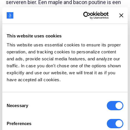
serveren bier. Een maple and bacon poutine is een
Canadese favoriet, die te vinden is in McDonald's
filialen in heel Canada.
This website uses cookies
Coca Cola optimaliseert ook hun productlijn voor
This website uses essential cookies to ensure its proper
elk land. Coca Cola Peach, Coca Cola Clear en
operation, and tracking cookies to personalize content
Georgie Coffee Coca Cola zijn dranken die
and ads, provide social media features, and analyze our
verkrijgbaar zijn in Japan. Coca Cola Plus werd
traffic. In case you don't chose one of the options shown
explicitly and use our website, we will treat it as if you
geïntroduceerd in Zuid-Korea. Coca Cola Masala
have accepted all cookies.
Soda is alleen te vinden in India, geïnspireerd op de
traditionele Indiase masala soda met kruiden.
Consent
Necessary
Selection
Starbucks staat ook bekend om het introduceren
van landspecifieke culinaire lekkernijen. Starbucks
Preferences
serveert Sakura (kersenbloesem) gearomatiseerde