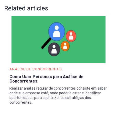
Customer Persona na barra lateral
Related articles
Etapa 3. Conecte CRM > HubSpot
Etapa 4. Entre na sua conta HubSpot > Conceda
as permissões necessárias
Depois que tivermos a autenticação, extrairemos
seus dados de contato para iniciar o processo de
geração de persona.
ANÁLISE DE CONCORRENTES
Como Usar Personas para Análise de
Concorrentes
Realizar análise regular de concorrentes consiste em saber
onde sua empresa está, onde poderia estar e identificar
oportunidades para capitalizar as estratégias dos
concorrentes.