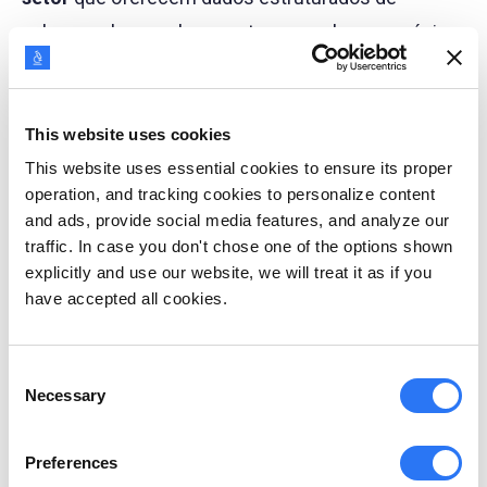
palavras-chave sobre o setor ao qual seu negócio
pertence.
A segunda aba mostra a distribuição do público
This website uses cookies
dentro deste segmento de persona. Aqui, você
This website uses essential cookies to ensure its proper
operation, and tracking cookies to personalize content
obtém as respostas para todas as suas perguntas
and ads, provide social media features, and analyze our
sobre como, quem, onde, quando e o quê. Você
traffic. In case you don't chose one of the options shown
aprende sobre os dispositivos e mecanismos de
explicitly and use our website, we will treat it as if you
have accepted all cookies.
busca que eles usam, as palavras-chave e tópicos
com os quais se relacionam, seus perfis
profissionais, localizações geográficas, condições
Consent
Necessary
Selection
climáticas, níveis de atividade e mais.
Preferences