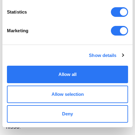
Statistics
Marketing
Show details
Personas dos clientes também têm uma aba de
Allow all
Influenciadores
que contém uma lista de pessoas
e marcas com as quais seu público interage online.
Allow selection
Encontrar os influenciadores certos é o primeiro
passo do marketing de influência, e a lista que
Deny
apresentamos dá a você uma vantagem inicial
nisso!