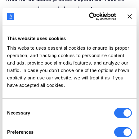
precisa escolher os dados relevantes para seus
objetivos de pesquisa. Isso economizará muito
tempo que seria gasto na coleta de dados, que
inevitavelmente envolveria muito trabalho de
This website uses cookies
campo e análise.
This website uses essential cookies to ensure its proper
operation, and tracking cookies to personalize content
and ads, provide social media features, and analyze our
Uma possível armadilha da pesquisa secundária é
traffic. In case you don't chose one of the options shown
que os dados nem sempre podem ser os que você
explicitly and use our website, we will treat it as if you
está procurando. Estes dados podem estar
have accepted all cookies.
desatualizados ou podem ser irrelevantes para
seus objetivos de pesquisa. Além disso, como
Consent
Necessary
Selection
você não coletou os dados você mesmo, a
precisão dos dados não pode ser verificada.
Preferences